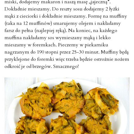
miski, dodajemy makaron i naszą masę „jajeczną”.
Dokładnie mieszamy. Do reszty sosu dodajemy 2 łyżki
mąki z cieciorki i dokładnie mieszamy. Formę na muffiny
(taka na 12 muffinów) smarujemy olejem i nakładamy
farsz do pełna (najlepiej ręką). Na koniec, na każdego
muffina nakładamy sos wymieszany mąką i lekko
mieszamy w foremkach. Pieczemy w piekarniku
nagrzanym do 190 stopni przez 25-30 minut. Muffiny będą
przyklejone do foremki więc trzeba będzie ostrożnie nożem
odkroić je od brzegów. Smacznego!