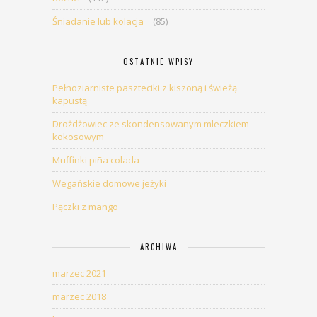
Śniadanie lub kolacja
(85)
OSTATNIE WPISY
Pełnoziarniste paszteciki z kiszoną i świeżą
kapustą
Drożdżowiec ze skondensowanym mleczkiem
kokosowym
Muffinki piña colada
Wegańskie domowe jeżyki
Pączki z mango
ARCHIWA
marzec 2021
marzec 2018