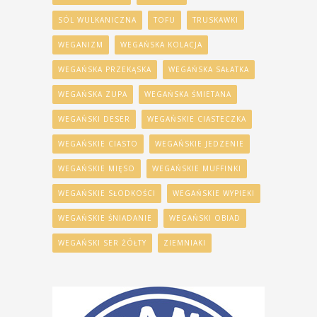
SÓL WULKANICZNA
TOFU
TRUSKAWKI
WEGANIZM
WEGAŃSKA KOLACJA
WEGAŃSKA PRZEKĄSKA
WEGAŃSKA SAŁATKA
WEGAŃSKA ZUPA
WEGAŃSKA ŚMIETANA
WEGAŃSKI DESER
WEGAŃSKIE CIASTECZKA
WEGAŃSKIE CIASTO
WEGAŃSKIE JEDZENIE
WEGAŃSKIE MIĘSO
WEGAŃSKIE MUFFINKI
WEGAŃSKIE SŁODKOŚCI
WEGAŃSKIE WYPIEKI
WEGAŃSKIE ŚNIADANIE
WEGAŃSKI OBIAD
WEGAŃSKI SER ŻÓŁTY
ZIEMNIAKI