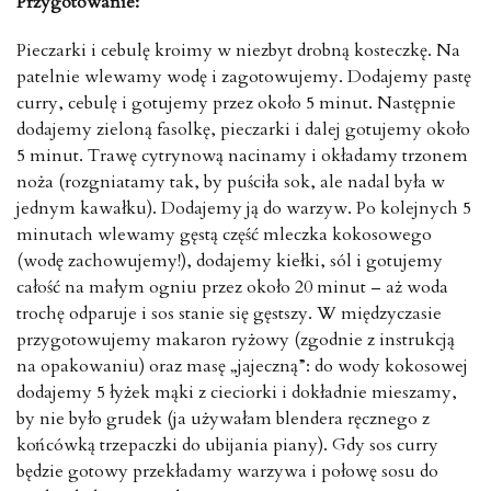
Przygotowanie:
Pieczarki i cebulę kroimy w niezbyt drobną kosteczkę. Na
patelnie wlewamy wodę i zagotowujemy. Dodajemy pastę
curry, cebulę i gotujemy przez około 5 minut. Następnie
dodajemy zieloną fasolkę, pieczarki i dalej gotujemy około
5 minut. Trawę cytrynową nacinamy i okładamy trzonem
noża (rozgniatamy tak, by puściła sok, ale nadal była w
jednym kawałku). Dodajemy ją do warzyw. Po kolejnych 5
minutach wlewamy gęstą część mleczka kokosowego
(wodę zachowujemy!), dodajemy kiełki, sól i gotujemy
całość na małym ogniu przez około 20 minut – aż woda
trochę odparuje i sos stanie się gęstszy. W międzyczasie
przygotowujemy makaron ryżowy (zgodnie z instrukcją
na opakowaniu) oraz masę „jajeczną”: do wody kokosowej
dodajemy 5 łyżek mąki z cieciorki i dokładnie mieszamy,
by nie było grudek (ja używałam blendera ręcznego z
końcówką trzepaczki do ubijania piany). Gdy sos curry
będzie gotowy przekładamy warzywa i połowę sosu do