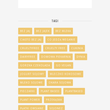
TAGI
BEZ JAJ
BEZ JAJEK
BEZ MLEKA
CIASTO BEZ JAJ
CO JEDZĄ WEGANIE
CRUELTYFREE
CRUELTY FREE
CUKINIA
DAIRYFREE
DOMOWA PIEKARNIA
DYNIA
GORZKA CZEKOLADA
GO VEGAN
JOGURT SOJOWY
MLECZKO KOKOSOWE
MLEKO SOJOWE
OKARA SOJOWA
PIECZARKI
PLANT BASED
PLANTBASED
PLANT POWER
PRZEKĄSKA
PŁATKI OWSIANE
SOJONEZ