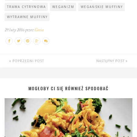
TRAWA CYTRYNOWA
WEGANIZM
WEGAŃSKIE MUFFINY
WYTRAWNE MUFFINY
29 luty 2016 przez
Gosia
POPRZEDNI POST
NASTĘPNY POST
MOGŁOBY CI SIĘ RÓWNIEŻ SPODOBAĆ