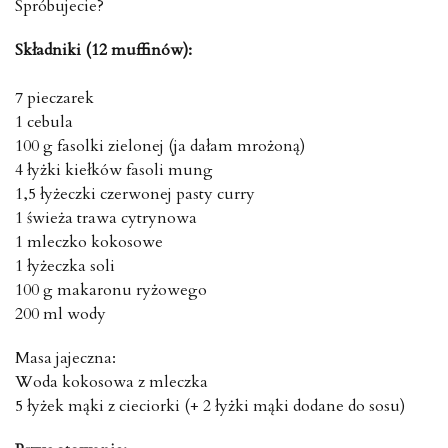
Spróbujecie?
Składniki (12 muffinów):
7 pieczarek
1 cebula
100 g fasolki zielonej (ja dałam mrożoną)
4 łyżki kiełków fasoli mung
1,5 łyżeczki czerwonej pasty curry
1 świeża trawa cytrynowa
1 mleczko kokosowe
1 łyżeczka soli
100 g makaronu ryżowego
200 ml wody
Masa jajeczna:
Woda kokosowa z mleczka
5 łyżek mąki z cieciorki (+ 2 łyżki mąki dodane do sosu)