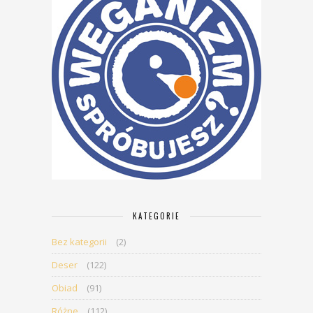
KATEGORIE
Bez kategorii
(2)
Deser
(122)
Obiad
(91)
Różne
(112)