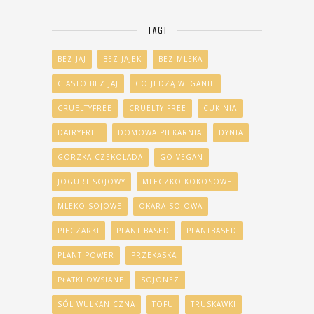
TAGI
BEZ JAJ
BEZ JAJEK
BEZ MLEKA
CIASTO BEZ JAJ
CO JEDZĄ WEGANIE
CRUELTYFREE
CRUELTY FREE
CUKINIA
DAIRYFREE
DOMOWA PIEKARNIA
DYNIA
GORZKA CZEKOLADA
GO VEGAN
JOGURT SOJOWY
MLECZKO KOKOSOWE
MLEKO SOJOWE
OKARA SOJOWA
PIECZARKI
PLANT BASED
PLANTBASED
PLANT POWER
PRZEKĄSKA
PŁATKI OWSIANE
SOJONEZ
SÓL WULKANICZNA
TOFU
TRUSKAWKI