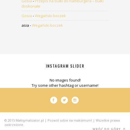
Gosia
-
Przepis na bułki do hamburgera – bułki
doskonałe
Gosia
-
Wegański boczek
asia
-
Wegański boczek
INSTAGRAM SLIDER
No images found!
Try some other hashtag or username!
© 2015 Maksymalizator.pl | Pozwól sobie na maksimum! | Wszelkie prawa
zastrzeżone.
WRÓĆ DO GÓRY