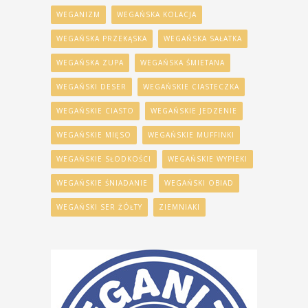
WEGANIZM
WEGAŃSKA KOLACJA
WEGAŃSKA PRZEKĄSKA
WEGAŃSKA SAŁATKA
WEGAŃSKA ZUPA
WEGAŃSKA ŚMIETANA
WEGAŃSKI DESER
WEGAŃSKIE CIASTECZKA
WEGAŃSKIE CIASTO
WEGAŃSKIE JEDZENIE
WEGAŃSKIE MIĘSO
WEGAŃSKIE MUFFINKI
WEGAŃSKIE SŁODKOŚCI
WEGAŃSKIE WYPIEKI
WEGAŃSKIE ŚNIADANIE
WEGAŃSKI OBIAD
WEGAŃSKI SER ŻÓŁTY
ZIEMNIAKI