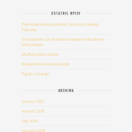
OSTATNIE WPISY
Pełnoziarniste paszteciki z kiszoną i świeżą
kapustą
Drożdżowiec ze skondensowanym mleczkiem
kokosowym
Muffinki piña colada
Wegańskie domowe jeżyki
Pączki z mango
ARCHIWA
marzec 2021
marzec 2018
luty 2018
styczeń 2018