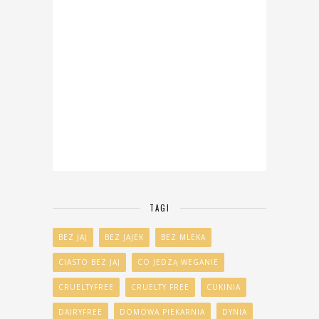
TAGI
BEZ JAJ
BEZ JAJEK
BEZ MLEKA
CIASTO BEZ JAJ
CO JEDZĄ WEGANIE
CRUELTYFREE
CRUELTY FREE
CUKINIA
DAIRYFREE
DOMOWA PIEKARNIA
DYNIA