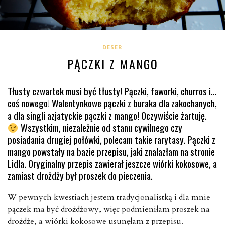
DESER
PĄCZKI Z MANGO
Tłusty czwartek musi być tłusty! Pączki, faworki, churros i…
coś nowego! Walentynkowe pączki z buraka dla zakochanych,
a dla singli azjatyckie pączki z mango! Oczywiście żartuję.
Wszystkim, niezależnie od stanu cywilnego czy
posiadania drugiej połówki, polecam takie rarytasy. Pączki z
mango powstały na bazie przepisu, jaki znalazłam na stronie
Lidla. Oryginalny przepis zawierał jeszcze wiórki kokosowe, a
zamiast drożdży był proszek do pieczenia.
W pewnych kwestiach jestem tradycjonalistką i dla mnie
pączek ma być drożdżowy, więc podmieniłam proszek na
drożdże, a wiórki kokosowe usunęłam z przepisu.