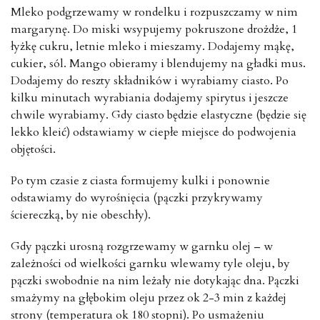
Mleko podgrzewamy w rondelku i rozpuszczamy w nim
margarynę. Do miski wsypujemy pokruszone drożdże, 1
łyżkę cukru, letnie mleko i mieszamy. Dodajemy mąkę,
cukier, sól. Mango obieramy i blendujemy na gładki mus.
Dodajemy do reszty składników i wyrabiamy ciasto. Po
kilku minutach wyrabiania dodajemy spirytus i jeszcze
chwile wyrabiamy. Gdy ciasto będzie elastyczne (będzie się
lekko kleić) odstawiamy w ciepłe miejsce do podwojenia
objętości.
Po tym czasie z ciasta formujemy kulki i ponownie
odstawiamy do wyrośnięcia (pączki przykrywamy
ściereczką, by nie obeschły).
Gdy pączki urosną rozgrzewamy w garnku olej – w
zależności od wielkości garnku wlewamy tyle oleju, by
pączki swobodnie na nim leżały nie dotykając dna. Pączki
smażymy na głębokim oleju przez ok 2-3 min z każdej
strony (temperatura ok 180 stopni). Po usmażeniu