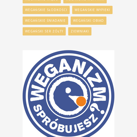
WEGAŃSKIE SŁODKOŚCI
WEGAŃSKIE WYPIEKI
WEGAŃSKIE ŚNIADANIE
WEGAŃSKI OBIAD
WEGAŃSKI SER ŻÓŁTY
ZIEMNIAKI