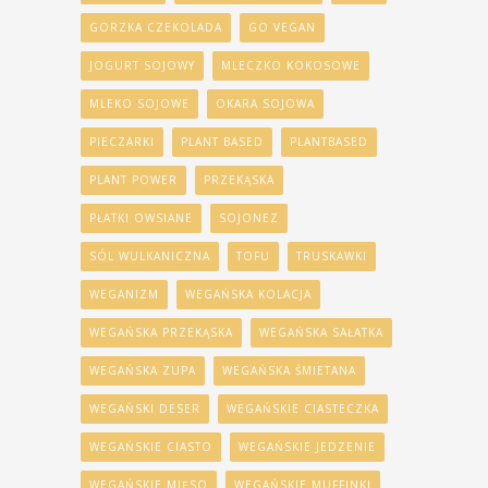
GORZKA CZEKOLADA
GO VEGAN
JOGURT SOJOWY
MLECZKO KOKOSOWE
MLEKO SOJOWE
OKARA SOJOWA
PIECZARKI
PLANT BASED
PLANTBASED
PLANT POWER
PRZEKĄSKA
PŁATKI OWSIANE
SOJONEZ
SÓL WULKANICZNA
TOFU
TRUSKAWKI
WEGANIZM
WEGAŃSKA KOLACJA
WEGAŃSKA PRZEKĄSKA
WEGAŃSKA SAŁATKA
WEGAŃSKA ZUPA
WEGAŃSKA ŚMIETANA
WEGAŃSKI DESER
WEGAŃSKIE CIASTECZKA
WEGAŃSKIE CIASTO
WEGAŃSKIE JEDZENIE
WEGAŃSKIE MIĘSO
WEGAŃSKIE MUFFINKI