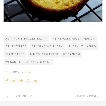
AZJATYCKIE PĄCZKI BEZ JAJ
AZJATYCKIE PĄCZKI MANGO
CRUELTYFREE
ORYGINALNE PĄCZKI
PĄCZKI Z MANGO
PLANTBASED
TŁUSTY CZWARTEK
WEGANIZM
WEGAŃSKIE PĄCZKI Z MANGO
8 luty 2018 przez
Gosia
POPRZEDNI POST
NASTĘPNY POST