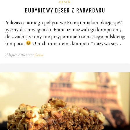
DESER
BUDYNIOWY DESER Z RABARBARU
Podczas ostatniego pobytu we Francji miałam okazję zjeść
pyszny deser wegański. Francuzi nazwali go kompotem,
ale z żadnej strony nie przypominało to naszego polskieog
kompotu.
U nich mnianem „kompotu” nazywa się…
22 lipiec 2016 przez
Gosia