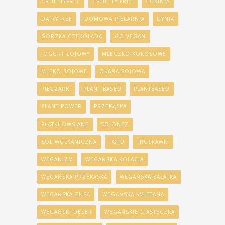
CRUELTYFREE
CRUELTY FREE
CUKINIA
DAIRYFREE
DOMOWA PIEKARNIA
DYNIA
GORZKA CZEKOLADA
GO VEGAN
JOGURT SOJOWY
MLECZKO KOKOSOWE
MLEKO SOJOWE
OKARA SOJOWA
PIECZARKI
PLANT BASED
PLANTBASED
PLANT POWER
PRZEKĄSKA
PŁATKI OWSIANE
SOJONEZ
SÓL WULKANICZNA
TOFU
TRUSKAWKI
WEGANIZM
WEGAŃSKA KOLACJA
WEGAŃSKA PRZEKĄSKA
WEGAŃSKA SAŁATKA
WEGAŃSKA ZUPA
WEGAŃSKA ŚMIETANA
WEGAŃSKI DESER
WEGAŃSKIE CIASTECZKA