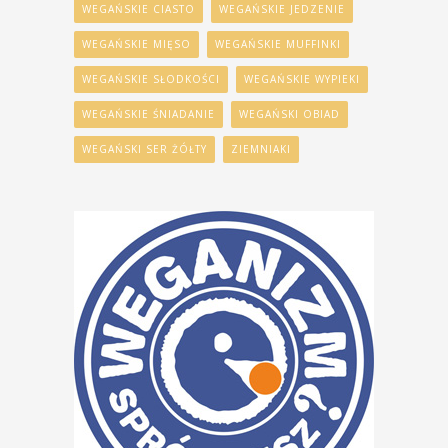
WEGAŃSKIE CIASTO
WEGAŃSKIE JEDZENIE
WEGAŃSKIE MIĘSO
WEGAŃSKIE MUFFINKI
WEGAŃSKIE SŁODKOŚCI
WEGAŃSKIE WYPIEKI
WEGAŃSKIE ŚNIADANIE
WEGAŃSKI OBIAD
WEGAŃSKI SER ŻÓŁTY
ZIEMNIAKI