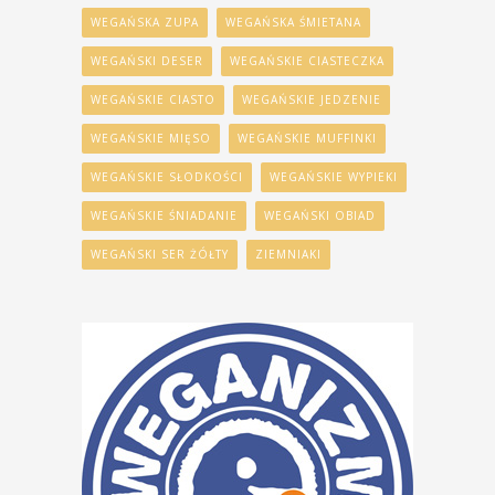
WEGAŃSKA ZUPA
WEGAŃSKA ŚMIETANA
WEGAŃSKI DESER
WEGAŃSKIE CIASTECZKA
WEGAŃSKIE CIASTO
WEGAŃSKIE JEDZENIE
WEGAŃSKIE MIĘSO
WEGAŃSKIE MUFFINKI
WEGAŃSKIE SŁODKOŚCI
WEGAŃSKIE WYPIEKI
WEGAŃSKIE ŚNIADANIE
WEGAŃSKI OBIAD
WEGAŃSKI SER ŻÓŁTY
ZIEMNIAKI