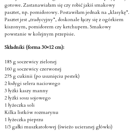
gotowe. Zastanawiałam się czy robić jakiś smakowy
pasztet, np. pomidorowy. Postawiłam jednak na „klasykę”.
Pasztet jest „tradycyjny”, doskonale łączy się z ogórkiem
kiszonym, pomidorem czy ketchupem. Smakowy
powstanie w kolejnym przepisie.
Składniki (forma 30×12 cm):
185 g soczewicy zielonej
160 g soczewicy czerwonej
275 g cukinii (po usunięciu pestek)
2 łodygi selera naciowego
3 łyżki kaszy manny
2 łyżki sosu sojowego
1 łyżeczka soli
Kilka listków rozmarynu
1 łyżeczka pieprzu
1/3 gałki muszkatołowej (świeżo ucieranej główki)