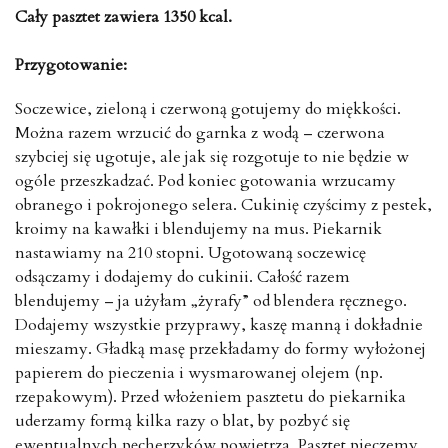
Cały pasztet zawiera 1350 kcal.
Przygotowanie:
Soczewice, zieloną i czerwoną gotujemy do miękkości.
Można razem wrzucić do garnka z wodą – czerwona
szybciej się ugotuje, ale jak się rozgotuje to nie będzie w
ogóle przeszkadzać. Pod koniec gotowania wrzucamy
obranego i pokrojonego selera. Cukinię czyścimy z pestek,
kroimy na kawałki i blendujemy na mus. Piekarnik
nastawiamy na 210 stopni. Ugotowaną soczewicę
odsączamy i dodajemy do cukinii. Całość razem
blendujemy – ja użyłam „żyrafy” od blendera ręcznego.
Dodajemy wszystkie przyprawy, kaszę manną i dokładnie
mieszamy. Gładką masę przekładamy do formy wyłożonej
papierem do pieczenia i wysmarowanej olejem (np.
rzepakowym). Przed włożeniem pasztetu do piekarnika
uderzamy formą kilka razy o blat, by pozbyć się
ewentualnych pęcherzyków powietrza. Pasztet pieczemy