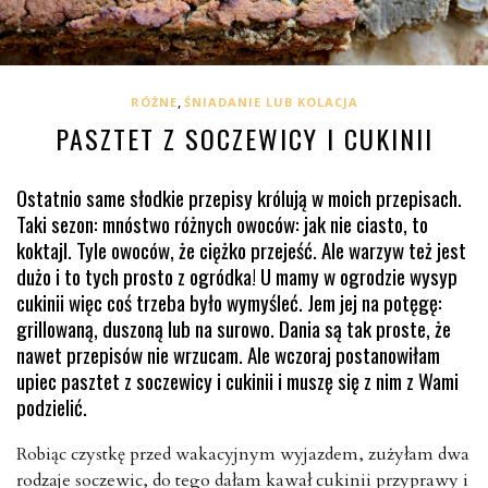
,
RÓŻNE
ŚNIADANIE LUB KOLACJA
PASZTET Z SOCZEWICY I CUKINII
Ostatnio same słodkie przepisy królują w moich przepisach.
Taki sezon: mnóstwo różnych owoców: jak nie ciasto, to
koktajl. Tyle owoców, że ciężko przejeść. Ale warzyw też jest
dużo i to tych prosto z ogródka! U mamy w ogrodzie wysyp
cukinii więc coś trzeba było wymyśleć. Jem jej na potęgę:
grillowaną, duszoną lub na surowo. Dania są tak proste, że
nawet przepisów nie wrzucam. Ale wczoraj postanowiłam
upiec pasztet z soczewicy i cukinii i muszę się z nim z Wami
podzielić.
Robiąc czystkę przed wakacyjnym wyjazdem, zużyłam dwa
rodzaje soczewic, do tego dałam kawał cukinii przyprawy i