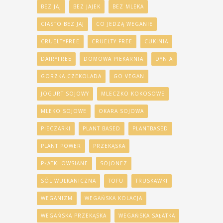
BEZ JAJ
BEZ JAJEK
BEZ MLEKA
CIASTO BEZ JAJ
CO JEDZĄ WEGANIE
CRUELTYFREE
CRUELTY FREE
CUKINIA
DAIRYFREE
DOMOWA PIEKARNIA
DYNIA
GORZKA CZEKOLADA
GO VEGAN
JOGURT SOJOWY
MLECZKO KOKOSOWE
MLEKO SOJOWE
OKARA SOJOWA
PIECZARKI
PLANT BASED
PLANTBASED
PLANT POWER
PRZEKĄSKA
PŁATKI OWSIANE
SOJONEZ
SÓL WULKANICZNA
TOFU
TRUSKAWKI
WEGANIZM
WEGAŃSKA KOLACJA
WEGAŃSKA PRZEKĄSKA
WEGAŃSKA SAŁATKA