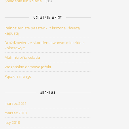
Śniadanie lub kolacja
(85)
OSTATNIE WPISY
Pełnoziarniste paszteciki z kiszoną i świeżą
kapustą
Drożdżowiec ze skondensowanym mleczkiem
kokosowym
Muffinki piña colada
Wegańskie domowe jeżyki
Pączki z mango
ARCHIWA
marzec 2021
marzec 2018
luty 2018