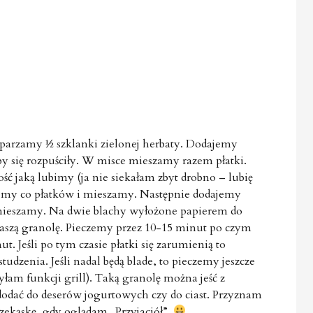
aparzamy ½ szklanki zielonej herbaty. Dodajemy
 by się rozpuściły. W misce mieszamy razem płatki.
ć jaką lubimy (ja nie siekałam zbyt drobno – lubię
jemy co płatków i mieszamy. Następnie dodajemy
e mieszamy. Na dwie blachy wyłożone papierem do
szą granolę. Pieczemy przez 10-15 minut po czym
. Jeśli po tym czasie płatki się zarumienią to
zenia. Jeśli nadal będą blade, to pieczemy jeszcze
yłam funkcji grill). Taką granolę można jeść z
odać do deserów jogurtowych czy do ciast. Przyznam
rzekąskę, gdy oglądam „Przyjaciół”.