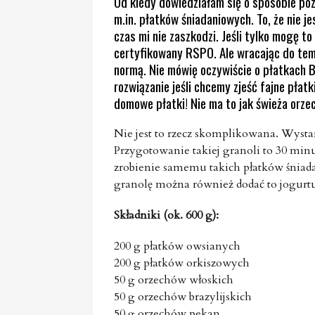
Od kiedy dowiedziałam się o sposobie p
m.in. płatków śniadaniowych. To, że nie j
czas mi nie zaszkodzi. Jeśli tylko mogę t
certyfikowany RSPO. Ale wracając do tema
normą. Nie mówię oczywiście o płatkach BI
rozwiązanie jeśli chcemy zjeść fajne płat
domowe płatki! Nie ma to jak świeża orzec
Nie jest to rzecz skomplikowana. Wystar
Przygotowanie takiej granoli to 30 minu
zrobienie samemu takich płatków śniad
granolę można również dodać to jogurtu 
Składniki (ok. 600 g):
200 g płatków owsianych
200 g płatków orkiszowych
50 g orzechów włoskich
50 g orzechów brazylijskich
50 g orzechów pekan