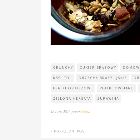
CRUNCHY
CUKIER BRĄZOWY
DOMOW
KSYLITOL
ORZECHY BRAZYLIJSKIE
OR
PŁATKI ORKISZOWE
PŁATKI OWSIANE
ZIELONA HERBATA
ŻURAWINA
16 luty 2016 przez
Gosia
POPRZEDNI POST