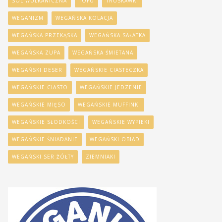
SÓL WULKANICZNA
TOFU
TRUSKAWKI
WEGANIZM
WEGAŃSKA KOLACJA
WEGAŃSKA PRZEKĄSKA
WEGAŃSKA SAŁATKA
WEGAŃSKA ZUPA
WEGAŃSKA ŚMIETANA
WEGAŃSKI DESER
WEGAŃSKIE CIASTECZKA
WEGAŃSKIE CIASTO
WEGAŃSKIE JEDZENIE
WEGAŃSKIE MIĘSO
WEGAŃSKIE MUFFINKI
WEGAŃSKIE SŁODKOŚCI
WEGAŃSKIE WYPIEKI
WEGAŃSKIE ŚNIADANIE
WEGAŃSKI OBIAD
WEGAŃSKI SER ŻÓŁTY
ZIEMNIAKI