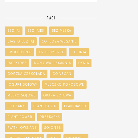
TAGI
BEZ JAJ
BEZ JAJEK
BEZ MLEKA
CIASTO BEZ JAJ
CO JEDZĄ WEGANIE
CRUELTYFREE
CRUELTY FREE
CUKINIA
DAIRYFREE
DOMOWA PIEKARNIA
DYNIA
GORZKA CZEKOLADA
GO VEGAN
JOGURT SOJOWY
MLECZKO KOKOSOWE
MLEKO SOJOWE
OKARA SOJOWA
PIECZARKI
PLANT BASED
PLANTBASED
PLANT POWER
PRZEKĄSKA
PŁATKI OWSIANE
SOJONEZ