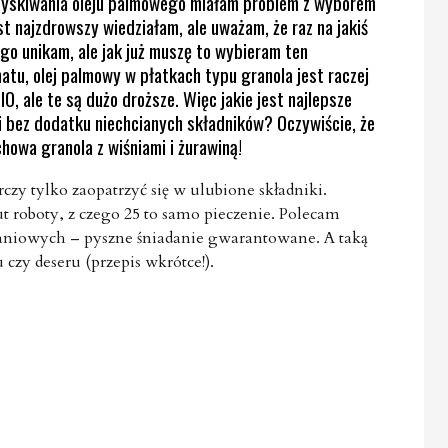
ozyskiwania oleju palmowego miałam problem z wyborem
est najzdrowszy wiedziałam, ale uważam, że raz na jakiś
o go unikam, ale jak już muszę to wybieram ten
tu, olej palmowy w płatkach typu granola jest raczej
O, ale te są dużo droższe. Więc jakie jest najlepsze
ki bez dodatku niechcianych składników? Oczywiście, że
howa granola z wiśniami i żurawiną!
czy tylko zaopatrzyć się w ulubione składniki.
t roboty, z czego 25 to samo pieczenie. Polecam
aniowych – pyszne śniadanie gwarantowane. A taką
czy deseru (przepis wkrótce!).