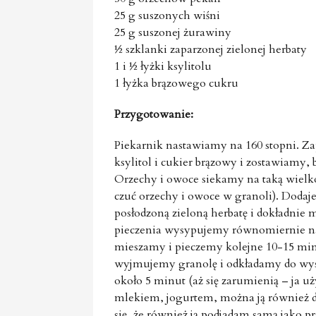
25 g suszonych wiśni
25 g suszonej żurawiny
½ szklanki zaparzonej zielonej herbaty
1 i ½ łyżki ksylitolu
1 łyżka brązowego cukru
Przygotowanie:
Piekarnik nastawiamy na 160 stopni. Z
ksylitol i cukier brązowy i zostawiamy,
Orzechy i owoce siekamy na taką wielkoś
czuć orzechy i owoce w granoli). Doda
posłodzoną zieloną herbatę i dokładni
pieczenia wysypujemy równomiernie na
mieszamy i pieczemy kolejne 10-15 minut
wyjmujemy granolę i odkładamy do wystud
około 5 minut (aż się zarumienią – ja uż
mlekiem, jogurtem, można ją również d
się, że również ją podjadam samą jako p