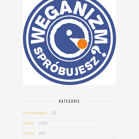
KATEGORIE
Bez kategorii
(2)
Deser
(122)
Obiad
(91)