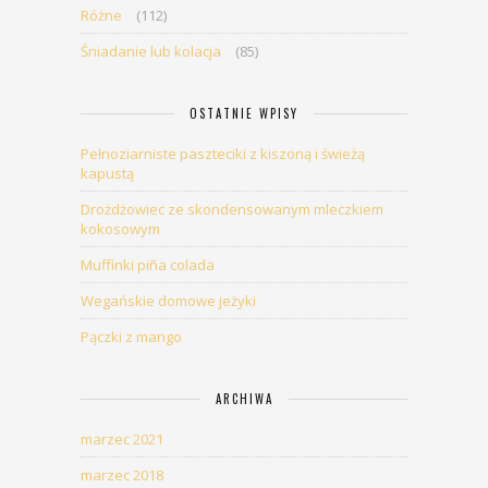
Różne
(112)
Śniadanie lub kolacja
(85)
OSTATNIE WPISY
Pełnoziarniste paszteciki z kiszoną i świeżą
kapustą
Drożdżowiec ze skondensowanym mleczkiem
kokosowym
Muffinki piña colada
Wegańskie domowe jeżyki
Pączki z mango
ARCHIWA
marzec 2021
marzec 2018