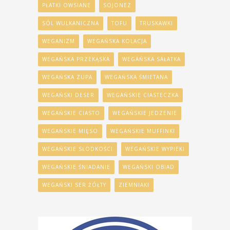
PŁATKI OWSIANE
SOJONEZ
SÓL WULKANICZNA
TOFU
TRUSKAWKI
WEGANIZM
WEGAŃSKA KOLACJA
WEGAŃSKA PRZEKĄSKA
WEGAŃSKA SAŁATKA
WEGAŃSKA ZUPA
WEGAŃSKA ŚMIETANA
WEGAŃSKI DESER
WEGAŃSKIE CIASTECZKA
WEGAŃSKIE CIASTO
WEGAŃSKIE JEDZENIE
WEGAŃSKIE MIĘSO
WEGAŃSKIE MUFFINKI
WEGAŃSKIE SŁODKOŚCI
WEGAŃSKIE WYPIEKI
WEGAŃSKIE ŚNIADANIE
WEGAŃSKI OBIAD
WEGAŃSKI SER ŻÓŁTY
ZIEMNIAKI