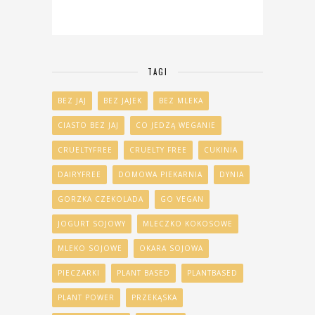
TAGI
BEZ JAJ
BEZ JAJEK
BEZ MLEKA
CIASTO BEZ JAJ
CO JEDZĄ WEGANIE
CRUELTYFREE
CRUELTY FREE
CUKINIA
DAIRYFREE
DOMOWA PIEKARNIA
DYNIA
GORZKA CZEKOLADA
GO VEGAN
JOGURT SOJOWY
MLECZKO KOKOSOWE
MLEKO SOJOWE
OKARA SOJOWA
PIECZARKI
PLANT BASED
PLANTBASED
PLANT POWER
PRZEKĄSKA