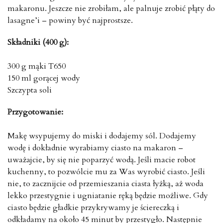
makaronu. Jeszcze nie zrobiłam, ale palnuje zrobić płąty do
lasagne’i – powiny być najprostsze.
Składniki (400 g):
300 g mąki T650
150 ml gorącej wody
Szczypta soli
Przygotowanie:
Makę wsypujemy do miski i dodajemy sól. Dodajemy
wodę i dokładnie wyrabiamy ciasto na makaron –
uważajcie, by się nie poparzyć wodą. Jeśli macie robot
kuchenny, to pozwólcie mu za Was wyrobić ciasto. Jeśli
nie, to zacznijcie od przemieszania ciasta łyżką, aż woda
lekko przestygnie i ugniatanie ręką będzie możliwe. Gdy
ciasto będzie gładkie przykrywamy je ściereczką i
odkładamy na około 45 minut by przestygło. Następnie