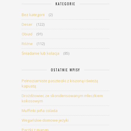
KATEGORIE
Bez kategorii
(2)
Deser
(122)
Obiad
(91)
Różne
(112)
Śniadanie lub kolacja
(85)
OSTATNIE WPISY
Pełnoziarniste paszteciki z kiszoną i świeżą
kapustą
Drożdżowiec ze skondensowanym mleczkiem
kokosowym
Muffinki piña colada
Wegańskie domowe jeżyki
Pączki z mango