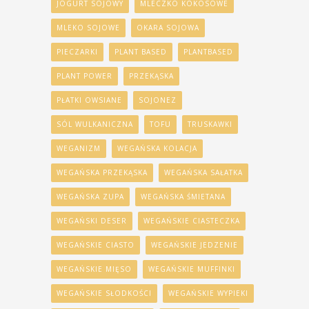
JOGURT SOJOWY
MLECZKO KOKOSOWE
MLEKO SOJOWE
OKARA SOJOWA
PIECZARKI
PLANT BASED
PLANTBASED
PLANT POWER
PRZEKĄSKA
PŁATKI OWSIANE
SOJONEZ
SÓL WULKANICZNA
TOFU
TRUSKAWKI
WEGANIZM
WEGAŃSKA KOLACJA
WEGAŃSKA PRZEKĄSKA
WEGAŃSKA SAŁATKA
WEGAŃSKA ZUPA
WEGAŃSKA ŚMIETANA
WEGAŃSKI DESER
WEGAŃSKIE CIASTECZKA
WEGAŃSKIE CIASTO
WEGAŃSKIE JEDZENIE
WEGAŃSKIE MIĘSO
WEGAŃSKIE MUFFINKI
WEGAŃSKIE SŁODKOŚCI
WEGAŃSKIE WYPIEKI