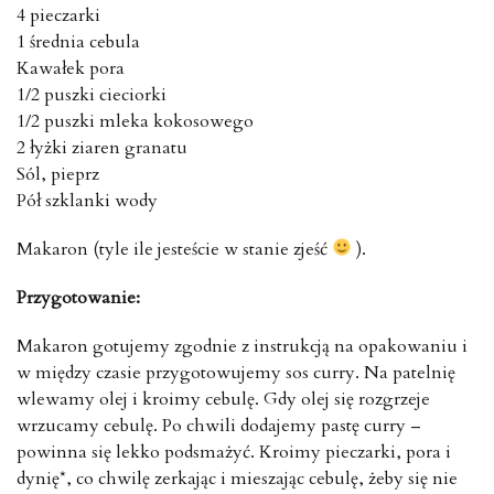
4 pieczarki
1 średnia cebula
Kawałek pora
1/2 puszki cieciorki
1/2 puszki mleka kokosowego
2 łyżki ziaren granatu
Sól, pieprz
Pół szklanki wody
Makaron (tyle ile jesteście w stanie zjeść
).
Przygotowanie:
Makaron gotujemy zgodnie z instrukcją na opakowaniu i
w między czasie przygotowujemy sos curry. Na patelnię
wlewamy olej i kroimy cebulę. Gdy olej się rozgrzeje
wrzucamy cebulę. Po chwili dodajemy pastę curry –
powinna się lekko podsmażyć. Kroimy pieczarki, pora i
dynię*, co chwilę zerkając i mieszając cebulę, żeby się nie