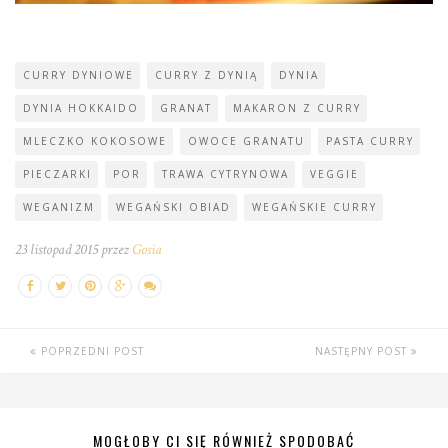
CURRY DYNIOWE
CURRY Z DYNIĄ
DYNIA
DYNIA HOKKAIDO
GRANAT
MAKARON Z CURRY
MLECZKO KOKOSOWE
OWOCE GRANATU
PASTA CURRY
PIECZARKI
POR
TRAWA CYTRYNOWA
VEGGIE
WEGANIZM
WEGAŃSKI OBIAD
WEGAŃSKIE CURRY
23 listopad 2015 przez
Gosia
POPRZEDNI POST
NASTĘPNY POST
MOGŁOBY CI SIĘ RÓWNIEŻ SPODOBAĆ