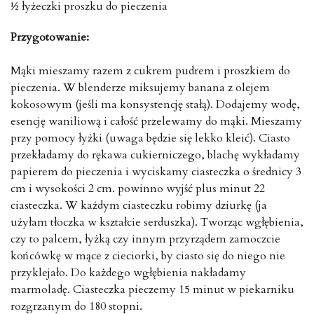
½ łyżeczki proszku do pieczenia
Przygotowanie:
Mąki mieszamy razem z cukrem pudrem i proszkiem do
pieczenia. W blenderze miksujemy banana z olejem
kokosowym (jeśli ma konsystencję stałą). Dodajemy wodę,
esencję waniliową i całość przelewamy do mąki. Mieszamy
przy pomocy łyżki (uwaga będzie się lekko kleić). Ciasto
przekładamy do rękawa cukierniczego, blachę wykładamy
papierem do pieczenia i wyciskamy ciasteczka o średnicy 3
cm i wysokości 2 cm. powinno wyjść plus minut 22
ciasteczka. W każdym ciasteczku robimy dziurkę (ja
użyłam tłoczka w kształcie serduszka). Tworząc wgłębienia,
czy to palcem, łyżką czy innym przyrządem zamoczcie
końcówkę w mące z cieciorki, by ciasto się do niego nie
przyklejało. Do każdego wgłębienia nakładamy
marmoladę. Ciasteczka pieczemy 15 minut w piekarniku
rozgrzanym do 180 stopni.