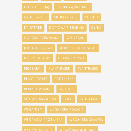
CIASTO BEZ JAJ
CO JEDZĄ WEGANIE
CRUELTYFREE
CRUELTY FREE
CUKINIA
DAIRYFREE
DOMOWA PIEKARNIA
DYNIA
GORZKA CZEKOLADA
GO VEGAN
JOGURT SOJOWY
MLECZKO KOKOSOWE
MLEKO SOJOWE
OKARA SOJOWA
PIECZARKI
PLANT BASED
PLANTBASED
PLANT POWER
PRZEKĄSKA
PŁATKI OWSIANE
SOJONEZ
SÓL WULKANICZNA
TOFU
TRUSKAWKI
WEGANIZM
WEGAŃSKA KOLACJA
WEGAŃSKA PRZEKĄSKA
WEGAŃSKA SAŁATKA
WEGAŃSKA ZUPA
WEGAŃSKA ŚMIETANA