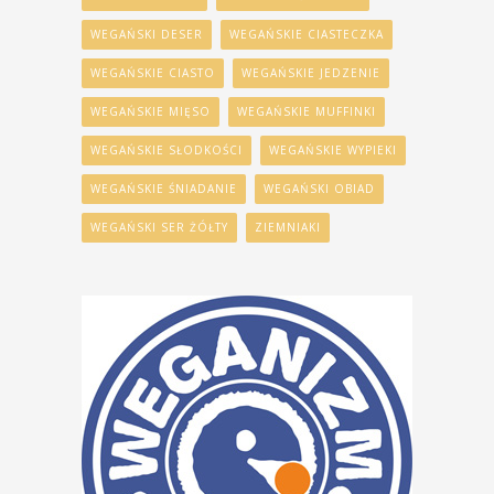
WEGAŃSKI DESER
WEGAŃSKIE CIASTECZKA
WEGAŃSKIE CIASTO
WEGAŃSKIE JEDZENIE
WEGAŃSKIE MIĘSO
WEGAŃSKIE MUFFINKI
WEGAŃSKIE SŁODKOŚCI
WEGAŃSKIE WYPIEKI
WEGAŃSKIE ŚNIADANIE
WEGAŃSKI OBIAD
WEGAŃSKI SER ŻÓŁTY
ZIEMNIAKI