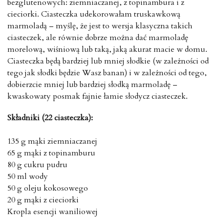
bezglutenowych: ziemniaczanej, z topinambura i z
cieciorki. Ciasteczka udekorowałam truskawkową
marmoladą – myślę, że jest to wersja klasyczna takich
ciasteczek, ale równie dobrze można dać marmoladę
morelową, wiśniową lub taką, jaką akurat macie w domu.
Ciasteczka będą bardziej lub mniej słodkie (w zależności od
tego jak słodki będzie Wasz banan) i w zależności od tego,
dobierzcie mniej lub bardziej słodką marmoladę –
kwaskowaty posmak fajnie łamie słodycz ciasteczek.
Składniki (22 ciasteczka):
135 g mąki ziemniaczanej
65 g mąki z topinamburu
80 g cukru pudru
50 ml wody
50 g oleju kokosowego
20 g mąki z cieciorki
Kropla esencji waniliowej