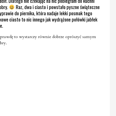
robił. Dlatego nie czekając na nic pobiegłam do kuchni
dobry.
Raz, dwa i ciasto i powstało pyszne świąteczne
zyprawie do piernika, która nadaje lekki posmak tego
owe ciasto to nic innego jak wydrążone połówki jabłek
e.
 naprawdę to wystarczy równie dobrze oprószyć samym
bry.