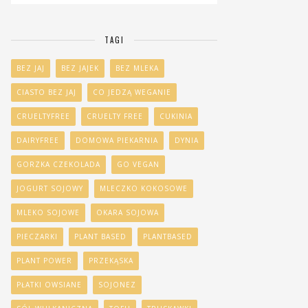
TAGI
BEZ JAJ
BEZ JAJEK
BEZ MLEKA
CIASTO BEZ JAJ
CO JEDZĄ WEGANIE
CRUELTYFREE
CRUELTY FREE
CUKINIA
DAIRYFREE
DOMOWA PIEKARNIA
DYNIA
GORZKA CZEKOLADA
GO VEGAN
JOGURT SOJOWY
MLECZKO KOKOSOWE
MLEKO SOJOWE
OKARA SOJOWA
PIECZARKI
PLANT BASED
PLANTBASED
PLANT POWER
PRZEKĄSKA
PŁATKI OWSIANE
SOJONEZ