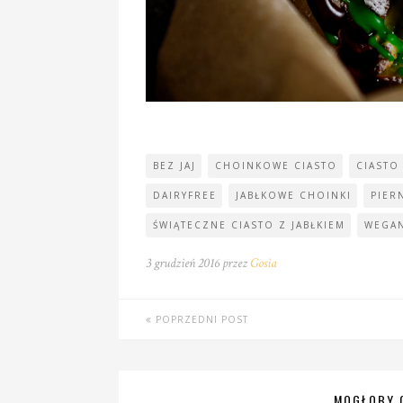
BEZ JAJ
CHOINKOWE CIASTO
CIASTO
DAIRYFREE
JABŁKOWE CHOINKI
PIER
ŚWIĄTECZNE CIASTO Z JABŁKIEM
WEGA
3 grudzień 2016 przez
Gosia
POPRZEDNI POST
MOGŁOBY C