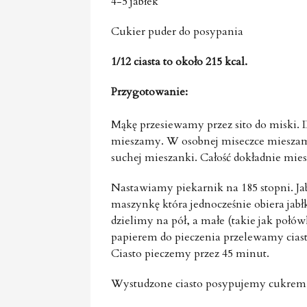
4-5 jabłek
Cukier puder do posypania
1/12 ciasta to około 215 kcal.
Przygotowanie:
Mąkę przesiewamy przez sito do miski. 
mieszamy. W osobnej miseczce mieszam
suchej mieszanki. Całość dokładnie mie
Nastawiamy piekarnik na 185 stopni. J
maszynkę która jednocześnie obiera jabłk
dzielimy na pół, a małe (takie jak poł
papierem do pieczenia przelewamy ciasto
Ciasto pieczemy przez 45 minut.
Wystudzone ciasto posypujemy cukrem