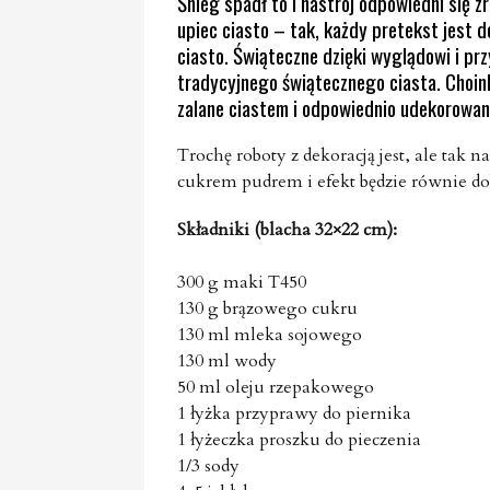
Śnieg spadł to i nastrój odpowiedni się z
upiec ciasto – tak, każdy pretekst jest 
ciasto. Świąteczne dzięki wyglądowi i pr
tradycyjnego świątecznego ciasta. Choink
zalane ciastem i odpowiednio udekorowan
Trochę roboty z dekoracją jest, ale tak
cukrem pudrem i efekt będzie równie do
Składniki (blacha 32×22 cm):
300 g maki T450
130 g brązowego cukru
130 ml mleka sojowego
130 ml wody
50 ml oleju rzepakowego
1 łyżka przyprawy do piernika
1 łyżeczka proszku do pieczenia
1/3 sody