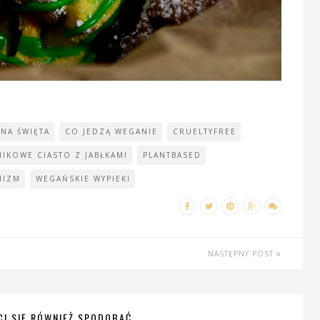
 NA ŚWIĘTA
CO JEDZĄ WEGANIE
CRUELTYFREE
NIKOWE CIASTO Z JABŁKAMI
PLANTBASED
NIZM
WEGAŃSKIE WYPIEKI
NASTĘPNY POST
I SIĘ RÓWNIEŻ SPODOBAĆ