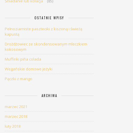
Śniadanie lub kolacja
(85)
OSTATNIE WPISY
Pełnoziarniste paszteciki z kiszoną i świeżą
kapustą
Drożdżowiec ze skondensowanym mleczkiem
kokosowym
Muffinki piña colada
Wegańskie domowe jeżyki
Pączki z mango
ARCHIWA
marzec 2021
marzec 2018
luty 2018