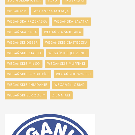
SÓL WULKANICZNA
TOFU
TRUSKAWKI
WEGANIZM
WEGAŃSKA KOLACJA
WEGAŃSKA PRZEKĄSKA
WEGAŃSKA SAŁATKA
WEGAŃSKA ZUPA
WEGAŃSKA ŚMIETANA
WEGAŃSKI DESER
WEGAŃSKIE CIASTECZKA
WEGAŃSKIE CIASTO
WEGAŃSKIE JEDZENIE
WEGAŃSKIE MIĘSO
WEGAŃSKIE MUFFINKI
WEGAŃSKIE SŁODKOŚCI
WEGAŃSKIE WYPIEKI
WEGAŃSKIE ŚNIADANIE
WEGAŃSKI OBIAD
WEGAŃSKI SER ŻÓŁTY
ZIEMNIAKI