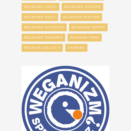
WEGAŃSKIE CIASTO
WEGAŃSKIE JEDZENIE
WEGAŃSKIE MIĘSO
WEGAŃSKIE MUFFINKI
WEGAŃSKIE SŁODKOŚCI
WEGAŃSKIE WYPIEKI
WEGAŃSKIE ŚNIADANIE
WEGAŃSKI OBIAD
WEGAŃSKI SER ŻÓŁTY
ZIEMNIAKI