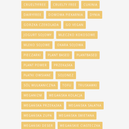
CRUELTYFREE
CRUELTY FREE
CUKINIA
DAIRYFREE
DOMOWA PIEKARNIA
DYNIA
GORZKA CZEKOLADA
GO VEGAN
JOGURT SOJOWY
MLECZKO KOKOSOWE
MLEKO SOJOWE
OKARA SOJOWA
PIECZARKI
PLANT BASED
PLANTBASED
PLANT POWER
PRZEKĄSKA
PŁATKI OWSIANE
SOJONEZ
SÓL WULKANICZNA
TOFU
TRUSKAWKI
WEGANIZM
WEGAŃSKA KOLACJA
WEGAŃSKA PRZEKĄSKA
WEGAŃSKA SAŁATKA
WEGAŃSKA ZUPA
WEGAŃSKA ŚMIETANA
WEGAŃSKI DESER
WEGAŃSKIE CIASTECZKA