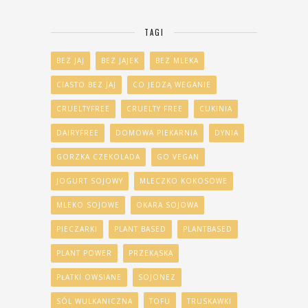
TAGI
BEZ JAJ
BEZ JAJEK
BEZ MLEKA
CIASTO BEZ JAJ
CO JEDZĄ WEGANIE
CRUELTYFREE
CRUELTY FREE
CUKINIA
DAIRYFREE
DOMOWA PIEKARNIA
DYNIA
GORZKA CZEKOLADA
GO VEGAN
JOGURT SOJOWY
MLECZKO KOKOSOWE
MLEKO SOJOWE
OKARA SOJOWA
PIECZARKI
PLANT BASED
PLANTBASED
PLANT POWER
PRZEKĄSKA
PŁATKI OWSIANE
SOJONEZ
SÓL WULKANICZNA
TOFU
TRUSKAWKI