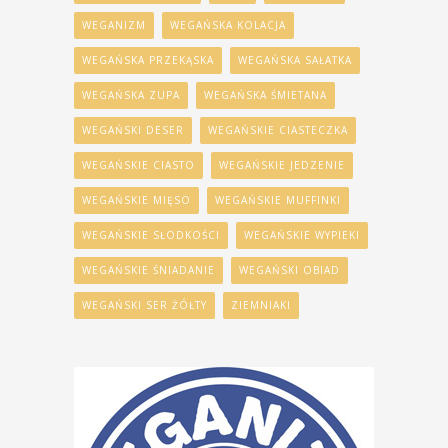
WEGANIZM
WEGAŃSKA KOLACJA
WEGAŃSKA PRZEKĄSKA
WEGAŃSKA SAŁATKA
WEGAŃSKA ZUPA
WEGAŃSKA ŚMIETANA
WEGAŃSKI DESER
WEGAŃSKIE CIASTECZKA
WEGAŃSKIE CIASTO
WEGAŃSKIE JEDZENIE
WEGAŃSKIE MIĘSO
WEGAŃSKIE MUFFINKI
WEGAŃSKIE SŁODKOŚCI
WEGAŃSKIE WYPIEKI
WEGAŃSKIE ŚNIADANIE
WEGAŃSKI OBIAD
WEGAŃSKI SER ŻÓŁTY
ZIEMNIAKI