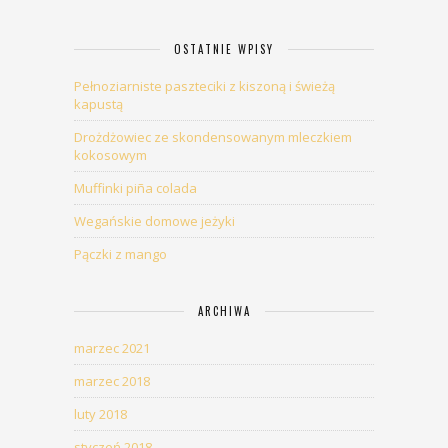
OSTATNIE WPISY
Pełnoziarniste paszteciki z kiszoną i świeżą
kapustą
Drożdżowiec ze skondensowanym mleczkiem
kokosowym
Muffinki piña colada
Wegańskie domowe jeżyki
Pączki z mango
ARCHIWA
marzec 2021
marzec 2018
luty 2018
styczeń 2018