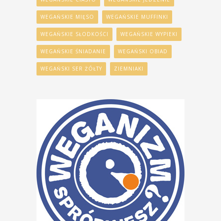
WEGAŃSKIE MIĘSO
WEGAŃSKIE MUFFINKI
WEGAŃSKIE SŁODKOŚCI
WEGAŃSKIE WYPIEKI
WEGAŃSKIE ŚNIADANIE
WEGAŃSKI OBIAD
WEGAŃSKI SER ŻÓŁTY
ZIEMNIAKI