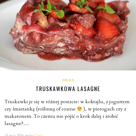
OBIAD
TRUSKAWKOWA LASAGNE
Truskawki je się w różnej postacie: w koktajlu, z jogurtem
czy śmietanką (roślinną of course
), w pierogach czy z
makaronem. To czemu nie pójść o krok dalej i zrobić
lasagne?…
31 maj 2016 przez
Gosia