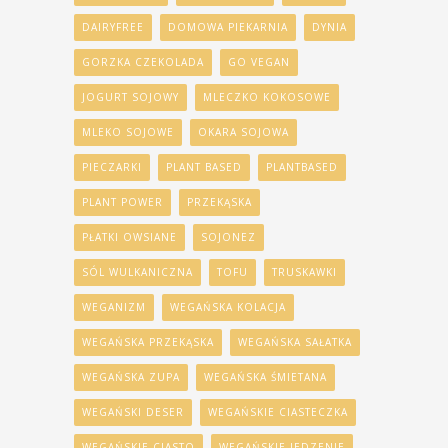
DAIRYFREE
DOMOWA PIEKARNIA
DYNIA
GORZKA CZEKOLADA
GO VEGAN
JOGURT SOJOWY
MLECZKO KOKOSOWE
MLEKO SOJOWE
OKARA SOJOWA
PIECZARKI
PLANT BASED
PLANTBASED
PLANT POWER
PRZEKĄSKA
PŁATKI OWSIANE
SOJONEZ
SÓL WULKANICZNA
TOFU
TRUSKAWKI
WEGANIZM
WEGAŃSKA KOLACJA
WEGAŃSKA PRZEKĄSKA
WEGAŃSKA SAŁATKA
WEGAŃSKA ZUPA
WEGAŃSKA ŚMIETANA
WEGAŃSKI DESER
WEGAŃSKIE CIASTECZKA
WEGAŃSKIE CIASTO
WEGAŃSKIE JEDZENIE