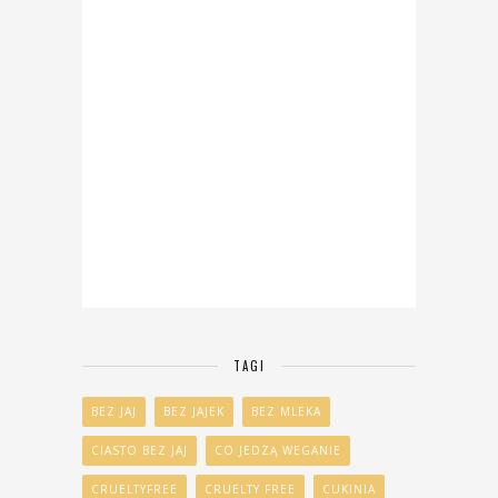
TAGI
BEZ JAJ
BEZ JAJEK
BEZ MLEKA
CIASTO BEZ JAJ
CO JEDZĄ WEGANIE
CRUELTYFREE
CRUELTY FREE
CUKINIA