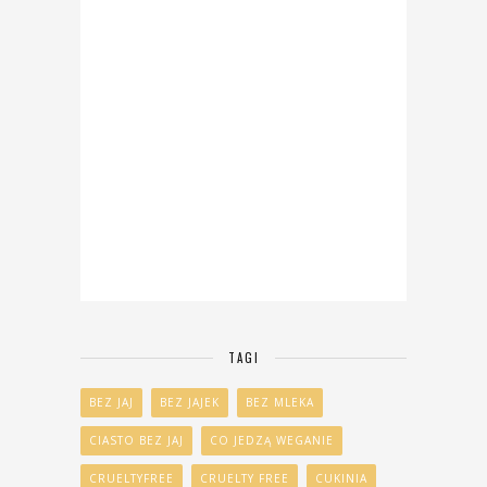
TAGI
BEZ JAJ
BEZ JAJEK
BEZ MLEKA
CIASTO BEZ JAJ
CO JEDZĄ WEGANIE
CRUELTYFREE
CRUELTY FREE
CUKINIA