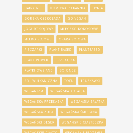
DAIRYFREE
DOMOWA PIEKARNIA
DYNIA
GORZKA CZEKOLADA
GO VEGAN
JOGURT SOJOWY
MLECZKO KOKOSOWE
MLEKO SOJOWE
OKARA SOJOWA
PIECZARKI
PLANT BASED
PLANTBASED
PLANT POWER
PRZEKĄSKA
PŁATKI OWSIANE
SOJONEZ
SÓL WULKANICZNA
TOFU
TRUSKAWKI
WEGANIZM
WEGAŃSKA KOLACJA
WEGAŃSKA PRZEKĄSKA
WEGAŃSKA SAŁATKA
WEGAŃSKA ZUPA
WEGAŃSKA ŚMIETANA
WEGAŃSKI DESER
WEGAŃSKIE CIASTECZKA
WEGAŃSKIE CIASTO
WEGAŃSKIE JEDZENIE