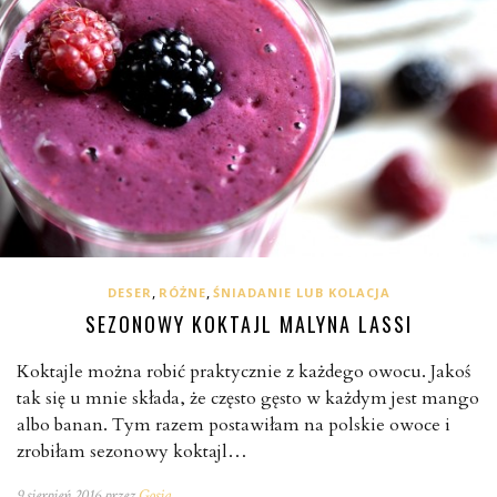
,
,
DESER
RÓŻNE
ŚNIADANIE LUB KOLACJA
SEZONOWY KOKTAJL MALYNA LASSI
Koktajle można robić praktycznie z każdego owocu. Jakoś
tak się u mnie składa, że często gęsto w każdym jest mango
albo banan. Tym razem postawiłam na polskie owoce i
zrobiłam sezonowy koktajl…
9 sierpień 2016 przez
Gosia