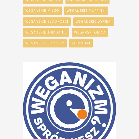
WEGAŃSKIE MIĘSO
WEGAŃSKIE MUFFINKI
WEGAŃSKIE SŁODKOŚCI
WEGAŃSKIE WYPIEKI
WEGAŃSKIE ŚNIADANIE
WEGAŃSKI OBIAD
WEGAŃSKI SER ŻÓŁTY
ZIEMNIAKI